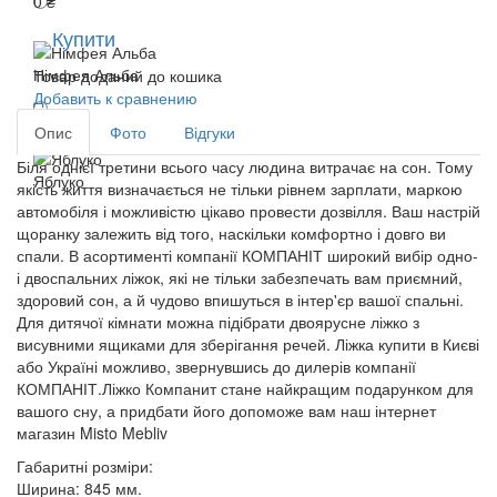
0 ₴
Купити
Німфея Альба
Товар доданий до кошика
Добавить к сравнению
Опис
Фото
Відгуки
Біля однієї третини всього часу людина витрачає на сон. Тому
Яблуко
якість життя визначається не тільки рівнем зарплати, маркою
автомобіля і можливістю цікаво провести дозвілля. Ваш настрій
щоранку залежить від того, наскільки комфортно і довго ви
спали. В асортименті компанії КОМПАНІТ широкий вибір одно-
і двоспальних ліжок, які не тільки забезпечать вам приємний,
здоровий сон, а й чудово впишуться в інтер'єр вашої спальні.
Для дитячої кімнати можна підібрати двоярусне ліжко з
висувними ящиками для зберігання речей. Ліжка купити в Києві
або Україні можливо, звернувшись до дилерів компанії
КОМПАНІТ.Ліжко Компанит стане найкращим подарунком для
вашого сну, а придбати його допоможе вам наш інтернет
магазин Misto Mebliv
Габаритні розміри:
Ширина: 845 мм.