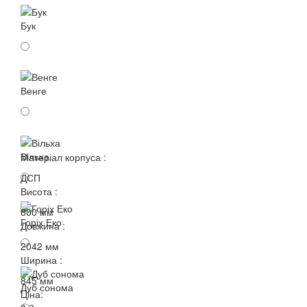
Бук
Венге
Вільха
Матеріал корпуса :
ДСП
Висота :
800 мм
Горіх Еко
Довжина :
2042 мм
Ширина :
845 мм
Дуб сонома
Ціна: