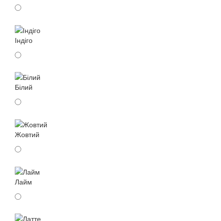
Індіго
Білий
Жовтий
Лайм