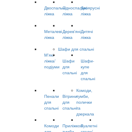
Двоспальні
Односпальні
Двоярусні
ліжка
ліжка
ліжка
Металеві
Дерев'яні
Дитячі
ліжка
ліжка
ліжка
Шафи для спальні
М'які
ліжка/
Шафи
Шафи-
подіуми
для
купе
спальні
для
спальні
Комоди,
Пенали
Вітрини
тумби,
для
для
полички
спальні
спальні
та
дзеркала
Комоди
Приліжкові
Туалетні
для
тумби
столи/