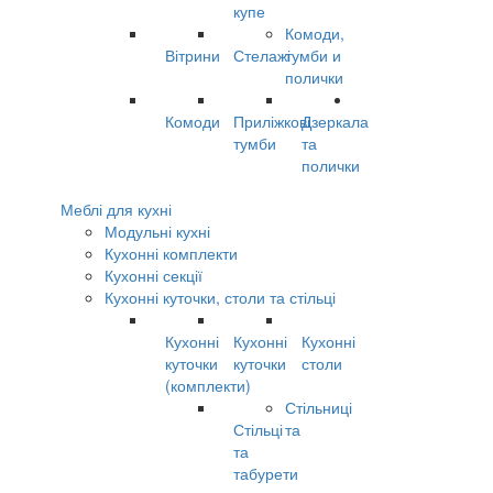
купе
Комоди,
Вітрини
Стелажі
тумби и
полички
Комоди
Приліжкові
Дзеркала
тумби
та
полички
Меблі для кухні
Модульні кухні
Кухонні комплекти
Кухонні секції
Кухонні куточки, столи та стільці
Кухонні
Кухонні
Кухонні
куточки
куточки
столи
(комплекти)
Стільниці
Стільці
та
та
табурети