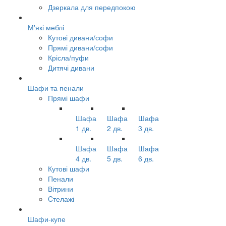
Дзеркала для передпокою
М'які меблі
Кутові дивани/софи
Прямі дивани/софи
Крісла/пуфи
Дитячі дивани
Шафи та пенали
Прямі шафи
Шафа
Шафа
Шафа
1 дв.
2 дв.
3 дв.
Шафа
Шафа
Шафа
4 дв.
5 дв.
6 дв.
Кутові шафи
Пенали
Вітрини
Cтелажі
Шафи-купе