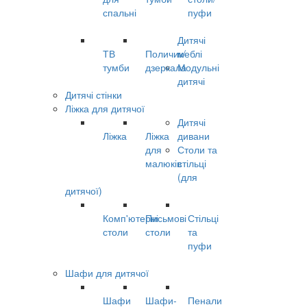
спальні
пуфи
Дитячі
ТВ
Поличик/
меблі
тумби
дзеркала
Модульні
дитячі
Дитячі стінки
Ліжка для дитячої
Дитячі
Ліжка
Ліжка
дивани
для
Столи та
малюків
стільці
(для
дитячої)
Комп'ютерні
Письмові
Стільці
столи
столи
та
пуфи
Шафи для дитячої
Шафи
Шафи-
Пенали