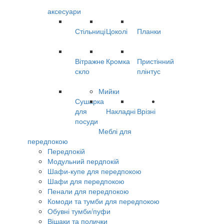
аксесуари
Стільниці
Цоколі
Планки
Вітражне
Кромка
Пристінний
скло
плінтус
Мийки
Сушарка
для
Накладні
Врізні
посуди
Меблі для
передпокою
Передпокій
Модульний пердпокій
Шафи-купе для передпокою
Шафи для передпокою
Пенали для передпокою
Комоди та тумби для передпокою
Обувні тумби/пуфи
Вішаки та полички