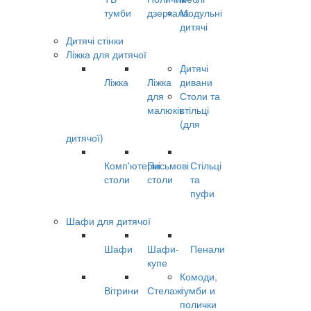
тумби
дзеркала
Модульні
дитячі
Дитячі стінки
Ліжка для дитячої
Дитячі
Ліжка
Ліжка
дивани
для
Столи та
малюків
стільці
(для
дитячої)
Комп'ютерні
Письмові
Стільці
столи
столи
та
пуфи
Шафи для дитячої
Шафи
Шафи-
Пенали
купе
Комоди,
Вітрини
Стелажі
тумби и
полички