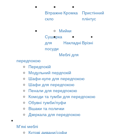
Вітражне
Кромка
Пристінний
скло
плінтус
Мийки
Сушарка
для
Накладні
Врізні
посуди
Меблі для
передпокою
Передпокій
Модульний пердпокій
Шафи-купе для передпокою
Шафи для передпокою
Пенали для передпокою
Комоди та тумби для передпокою
Обувні тумби/пуфи
Вішаки та полички
Дзеркала для передпокою
М'які меблі
Кутові дивани/софи