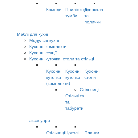
Комоди
Приліжкові
Дзеркала
тумби
та
полички
Меблі для кухні
Модульні кухні
Кухонні комплекти
Кухонні секції
Кухонні куточки, столи та стільці
Кухонні
Кухонні
Кухонні
куточки
куточки
столи
(комплекти)
Стільниці
Стільці
та
та
табурети
аксесуари
Стільниці
Цоколі
Планки