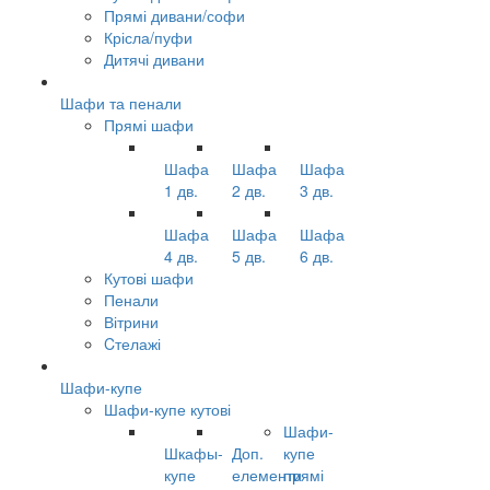
Прямі дивани/софи
Крісла/пуфи
Дитячі дивани
Шафи та пенали
Прямі шафи
Шафа
Шафа
Шафа
1 дв.
2 дв.
3 дв.
Шафа
Шафа
Шафа
4 дв.
5 дв.
6 дв.
Кутові шафи
Пенали
Вітрини
Cтелажі
Шафи-купе
Шафи-купе кутові
Шафи-
Шкафы-
Доп.
купе
купе
елементи
прямі