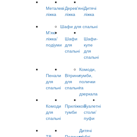
Металеві
Дерев'яні
Дитячі
ліжка
ліжка
ліжка
Шафи для спальні
М'які
ліжка/
Шафи
Шафи-
подіуми
для
купе
спальні
для
спальні
Комоди,
Пенали
Вітрини
тумби,
для
для
полички
спальні
спальні
та
дзеркала
Комоди
Приліжкові
Туалетні
для
тумби
столи/
спальні
пуфи
Дитячі
ТВ
Поличик/
меблі