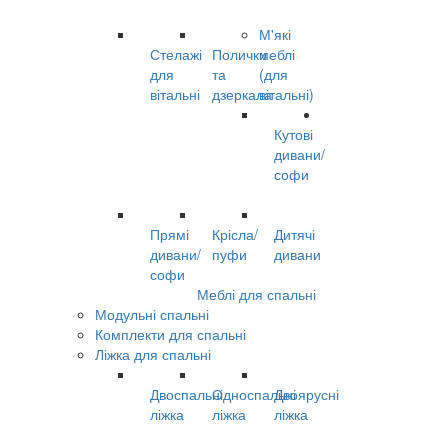
М'які
Стелажі
Полички
меблі
для
та
(для
вітальні
дзеркала
вітальні)
Кутові
дивани/
софи
Прямі
Крісла/
Дитячі
дивани/
пуфи
дивани
софи
Меблі для спальні
Модульні спальні
Комплекти для спальні
Ліжка для спальні
Двоспальні
Односпальні
Двоярусні
ліжка
ліжка
ліжка