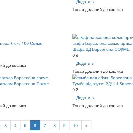
Додати в
Товар доданий до кошика
енера Люкс 100 Сокме
Шафа 2Д Барселона СОКМЕ
0 ₴
Додати в
ий до кошика
Товар доданий до кошика
еркалом Барселона Сокме
Тумба під взуття 2Д/1Ш Барсе
0 ₴
Додати в
ий до кошика
Товар доданий до кошика
3
4
5
6
7
8
9
10
»