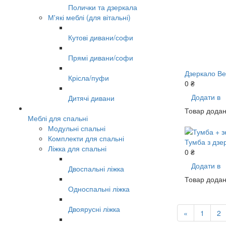
Полички та дзеркала
М'які меблі (для вітальні)
Кутові дивани/софи
Прямі дивани/софи
Дзеркало В
Крісла/пуфи
0 ₴
Додати в
Дитячі дивани
Товар додан
Меблі для спальні
Модульні спальні
Комплекти для спальні
Тумба з дз
Ліжка для спальні
0 ₴
Додати в
Двоспальні ліжка
Товар додан
Односпальні ліжка
Двоярусні ліжка
«
1
2